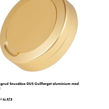
grud Snusdåse DUS Gullfarget aluminium med
k
kr
475
50