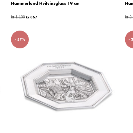
Hammerlund Hvitvinsglass 19 cm
Ham
kr
867
kr
1 100
kr
2 
- 57%
- 