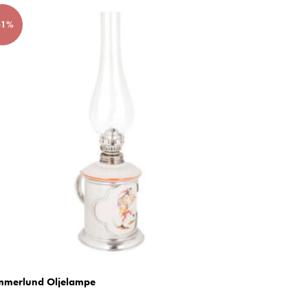
61%
merlund Oljelampe