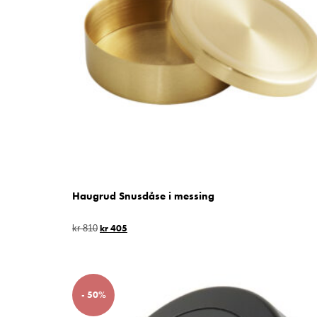
Haugrud Snusdåse i messing
kr
405
kr
810
- 50%