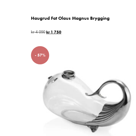
Haugrud Fat Olaus Magnus Brygging
kr
1 750
kr
4 090
- 57%