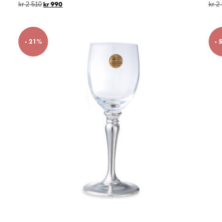
kr
990
kr
2 510
kr
2 
- 21%
- 