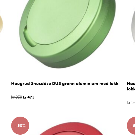
Haugrud Snusdåse DUS grønn aluminium med lokk
Hau
lok
kr
475
kr
950
kr
9
- 50%
- 