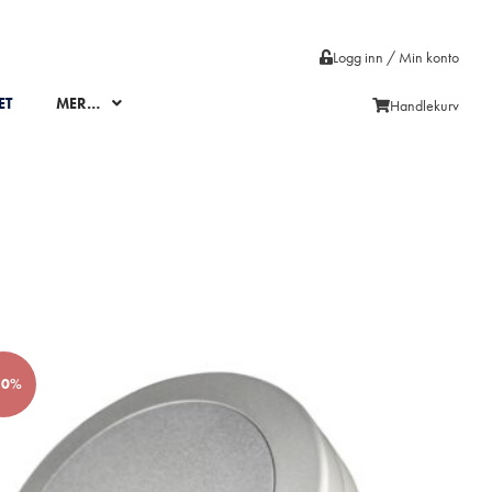
Logg inn / Min konto
ET
MER…
Handlekurv
50%