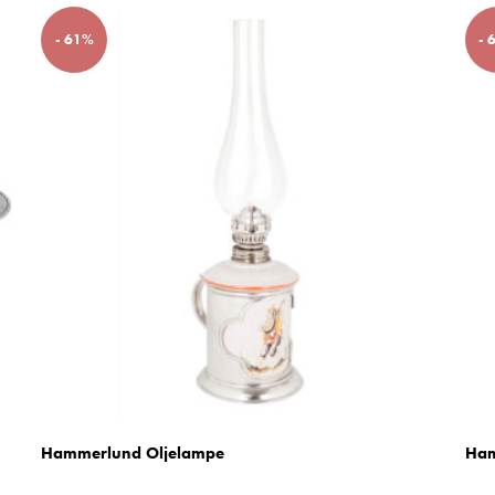
- 61%
- 
Hammerlund Oljelampe
Ham