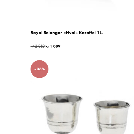
Royal Selangor «Hval» Karaffel 1L.
kr
1 089
kr
2 510
- 36%