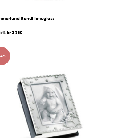
merlund Rundt timeglass
kr
2 250
540
24%