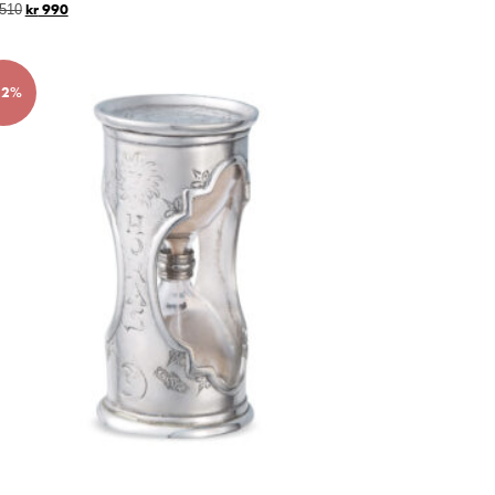
kr
990
510
52%