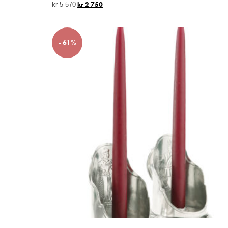
kr
2 750
kr
5 570
- 61%