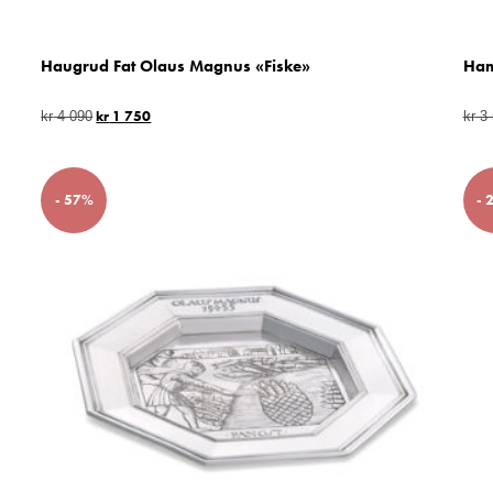
Haugrud Fat Olaus Magnus «Fiske»
Ham
kr
1 750
kr
4 090
kr
3 
- 57%
- 