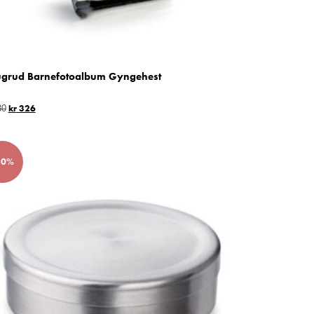
grud Barnefotoalbum Gyngehest
kr
326
30
50%