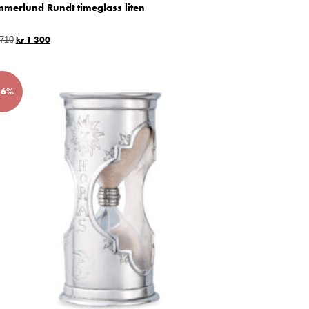
merlund Rundt timeglass liten
kr
1 300
710
36%