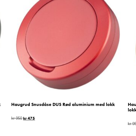
k
Haugrud Snusdåse DUS Rød aluminium med lokk
Hau
lok
kr
475
kr
950
kr
9