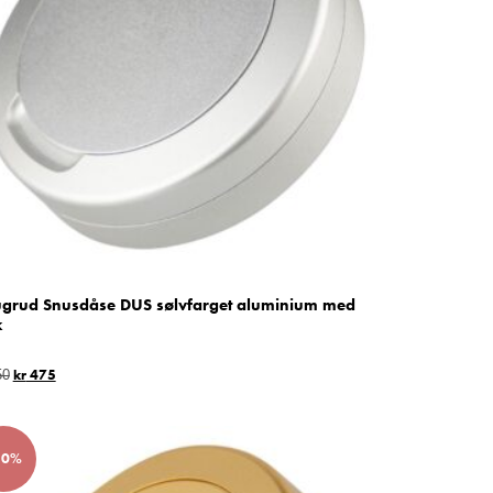
grud Snusdåse DUS sølvfarget aluminium med
k
kr
475
50
50%