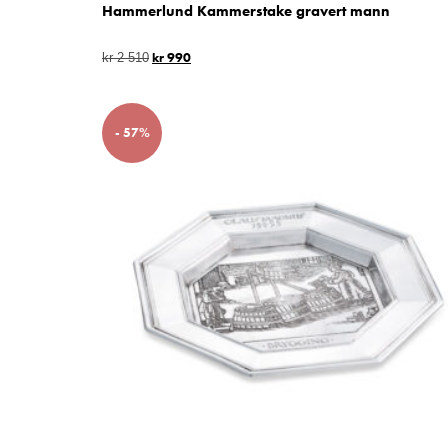
Hammerlund Kammerstake gravert mann
kr
990
kr
2 510
- 57%