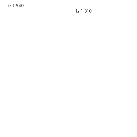
kr
1 940
kr
1 310
Hammerlund Fotoramme
Hammerlund Fotoramme
12x12cm
12x12cm
kr
1 450
kr
1 910