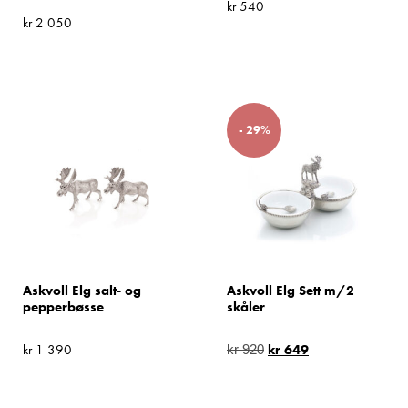
kr
540
kr
2 050
- 29%
Askvoll Elg salt- og
Askvoll Elg Sett m/2
pepperbøsse
skåler
kr
1 390
kr
649
kr
920