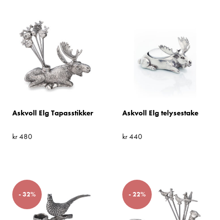
Askvoll Elg Tapasstikker
Askvoll Elg telysestake
kr
480
kr
440
- 32%
- 22%