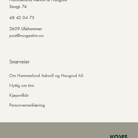
Storgt. 74
48 42 04 75
2609 Lillehammer
post@norgestinn.no
Snarveier
Om Hammerlund Askvoll og Haugrud AS
Nyttig om tinn
Kjøpsvilkår
Personvernerklæring