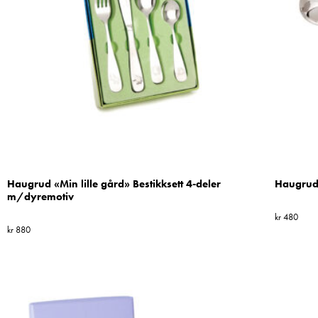
Haugrud «Min lille gård» Bestikksett 4-deler
Haugrud 
m/dyremotiv
kr
480
kr
880