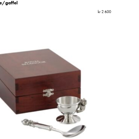
e/gaffel
kr
2 600