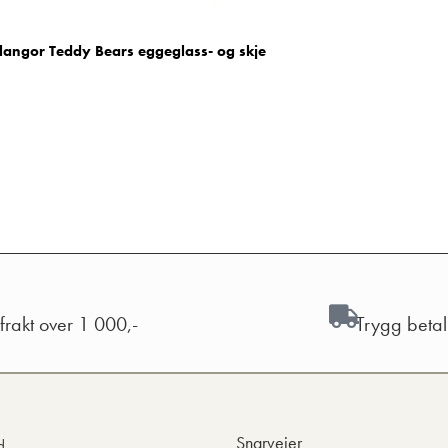
langor Teddy Bears eggeglass- og skje
 frakt over 1 000,-
Trygg beta
Snarveier
d