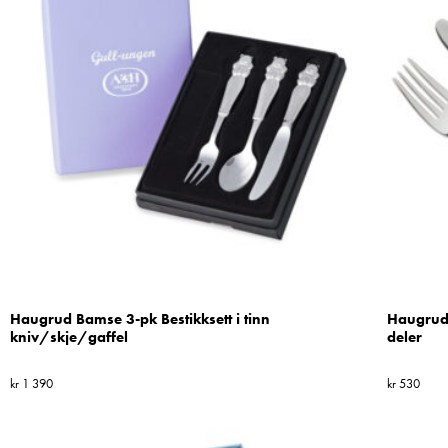
Haugrud Bamse 3-pk Bestikksett i tinn
Haugrud 
kniv/skje/gaffel
deler
kr
1 390
kr
530