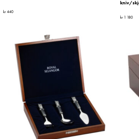
kniv/skj
kr
440
kr
1 180