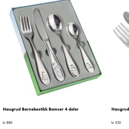
Haugrud Barnebestikk Bamser 4 deler
Haugrud 
kr
880
kr
530