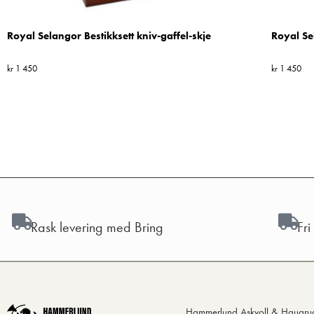
Royal Selangor Bestikksett kniv-gaffel-skje
Royal Se
kr
1 450
kr
1 450
Rask levering med Bring
Fri
Hammerlund Askvoll & Haugru