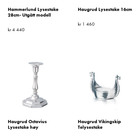
Hammerlund Lysestake
Haugrud Lysestake 16cm
28cm- Utgått modell
kr
1 460
kr
4 440
Haugrud Octavius
Haugrud Vikingskip
Lysestake høy
Telysestake