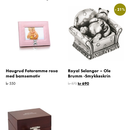
- 21%
Haugrud Fotoramme rosa
Royal Selangor – Ole
med bamsemotiv
Brumm -Smykkeskrin
kr
550
kr
870
kr
690