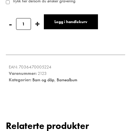
Trykk her dersom du ønsker gravering
Legg i handlekurv
EAN:
7036470005224
Varenummer:
2123
Kategorier:
Barn og dåp
,
Barnealbum
Relaterte produkter