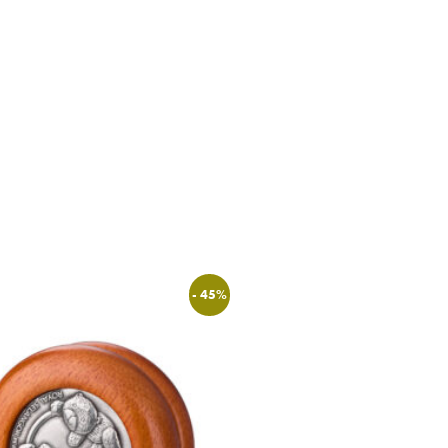
- 45%