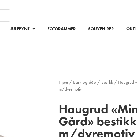
JULEPYNT
FOTORAMMER
SOUVENIRER
OUTL
Hjem
/
Barn og dåp
/
Bestikk
/ Haugrud «M
m/dyremotiv
Haugrud «Min 
Gård» bestikk
m/dyremotiv