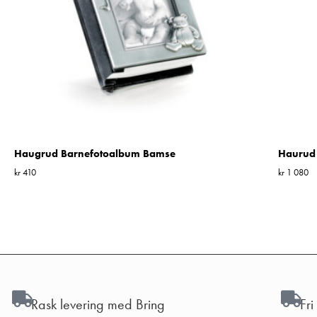
Haugrud Barnefotoalbum Bamse
Haurud
kr
410
kr
1 080
Rask levering med Bring
Fri