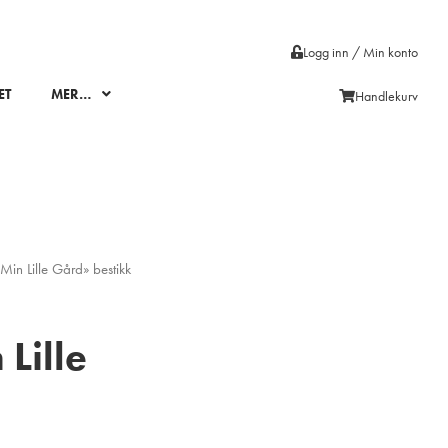
Logg inn / Min konto
ET
MER…
Handlekurv
in Lille Gård» bestikk
Lille