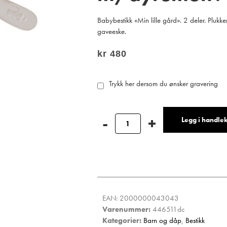
Babybestikk «Min lille gård». 2 deler. Plukk
gaveeske.
kr
480
Trykk her dersom du ønsker gravering
Legg i handle
EAN:
2000000043043
Varenummer:
446511dc
Kategorier:
Barn og dåp
,
Bestikk