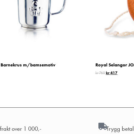
 Barnekrus m/bamsemotiv
Royal Selangor J
kr
760
kr
417
 frakt over 1 000,-
Trygg beta