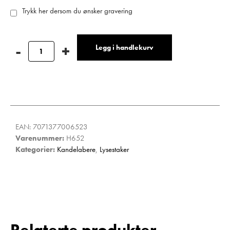
Trykk her dersom du ønsker gravering
Legg i handlekurv
EAN:
7071377006523
Varenummer:
H652
Kategorier:
Kandelabere
,
Lysestaker