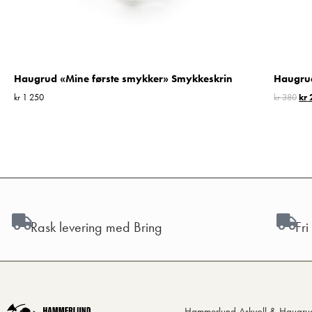
Haugrud «Mine første smykker» Smykkeskrin
Haugrud
kr
1 250
kr
380
kr
Rask levering med Bring
Fri
Hammerlund Askvoll & Haugru