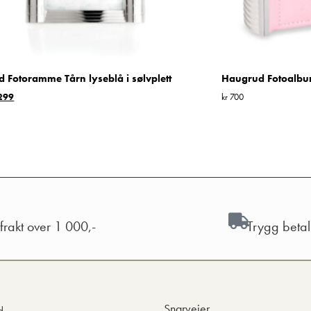
 Fotoramme Tårn lyseblå i sølvplett
Haugrud Fotoalb
299
kr
700
 frakt over 1 000,-
Trygg beta
Snarveier
d