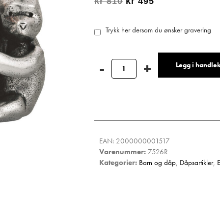
kr
810
kr
495
Trykk her dersom du ønsker gravering
Legg i handle
EAN:
2000000001517
Varenummer:
7526R
Kategorier:
Barn og dåp
,
Dåpsartikler
,