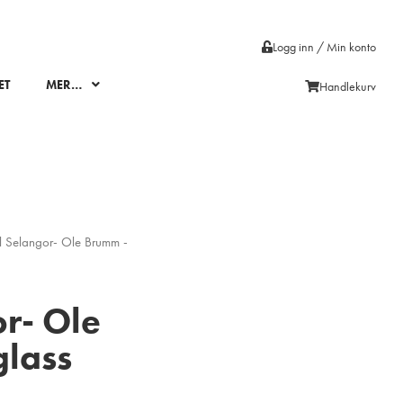
Logg inn / Min konto
ET
MER…
Handlekurv
 Selangor- Ole Brumm -
r- Ole
lass