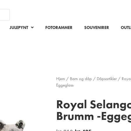
JULEPYNT
FOTORAMMER
SOUVENIRER
OUTL
Hjem
/
Barn og dåp
/
Dåpsartikler
/ Royal
Eggeglass
Royal Selango
Brumm -Eggeg