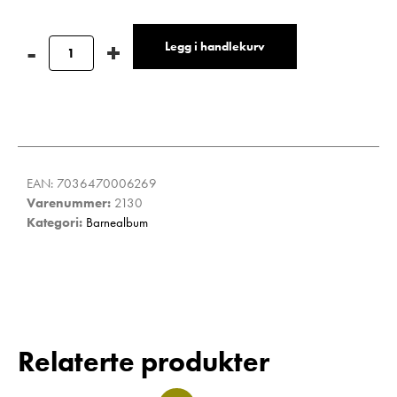
Legg i handlekurv
EAN:
7036470006269
Varenummer:
2130
Kategori:
Barnealbum
Relaterte produkter